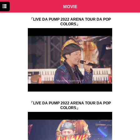
TOP
MOVIE
NEWS
「LIVE DA PUMP 2022 ARENA TOUR DA POP
COLORS」
SCHEDULE
DISCOGRAPHY
PROFILE
MOVIE
LINE
YouTube
BLOG
「LIVE DA PUMP 2022 ARENA TOUR DA POP
COLORS」
Facebook
Twitter
DPC