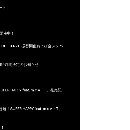
ート！
ーン開催中！
会 YORI・KENZO 振替開催および全メンバ
トーク 開始時間決定のお知らせ
ER HAPPY feat. m.c.A・T」発売記
SUPER HAPPY feat. m.c.A・T」
定！