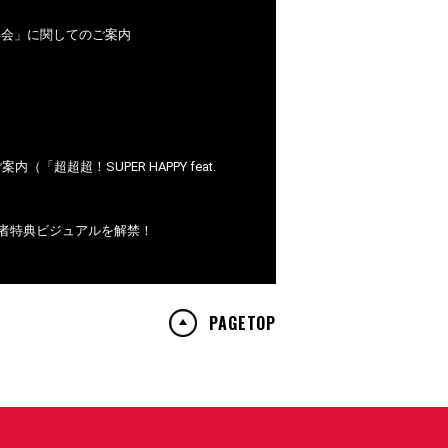
ン手形会」に関してのご案内
超超！SUPER HAPPY feat.
約・購入者特典ビジュアルを解禁！
PAGETOP