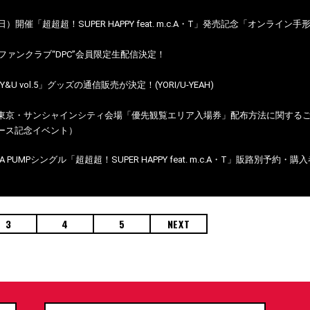
（日）開催「超超超！SUPER HAPPY feat. m.c.A・T」発売記念「オンライ
PUMPファンクラブ“DPC”会員限定生配信決定！
～「Y&U vol.5」グッズの通信販売が決定！(YORI/U-YEAH)
)東京・サンシャインシティ会場「優先観覧エリア入場券」配布方法に関するご案内（「超
リリース記念イベント）
DA PUMPシングル「超超超！SUPER HAPPY feat. m.c.A・T」販路別予
3
4
5
NEXT