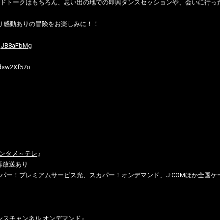
ドトークはもちろん、思い出の地での即興ダンスセッションや、会いに行っ
り感動ありの冒険をお楽しみに！！
9qJB8aFbMg
xdsw2Xf57o
エンタメ～テレ
』
他再放送あり
パー！プレミアムサービス光、スカパー！オンデマンド、J:COMほか全国ケー
ネル『ダンスチャンネル オンデマンド』