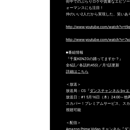
街中でのぶらりロケや貴重なエピソー
ォーマンスにも注目！
仲のいい2人だから実現した、笑いあ
http://www.youtube.com/watch?v=t
http://www.youtube.com/watch?v=7
■番組情報
『千葉KENZOの踊ってますか？』
全6話／各話約45分／月1話更新
詳細はこちら
＜放送＞
放送局：CS『
ダンスチャンネル by 
放送日：#1 5月16日（木）24:00～
スカパー！プレミアムサービス、スカ
視聴可能
＜配信＞
Amazon Prime Video チャン