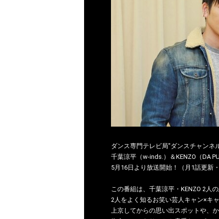
ダンス専門テレビ局"ダンスチャンネル
千葉涼平（w-inds.）＆KENZO（D
5月16日より放送開始！（月1話更新
この番組は、千葉涼平・KENZO 2
2人をよく知るお笑い芸人キャン×キ
上京してからの思い出スポットや、か