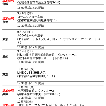
追加公演
(宮城県仙台市青葉区国分町3-3-7)
宮城
16:00開場/17:00開演
9月10日(木)
ロームシアター京都
追加公演
(京都市左京区岡崎最勝寺町13)
京都
17:30開場/18:30開演
9月20日(日)
J:COMホール八王子
(東京都八王子市子安町４丁目７−１ サザンスカイタワー八王子 ４
東京
Ｆ)
16:00開場/17:00開演
9月26日(土)
Niterra日本特殊陶業市民会館 ビレッジホール
愛知
(愛知県名古屋市中区金山一丁目5番1号)
16:00開場/17:00開演
10月14日(水)
LINE CUBE SHIBUYA
東京
(東京都渋谷区宇田川町１−１)
17:30開場/18:30開演
10月19日(月)
追加公演
神戸国際会館 こくさいホール
兵庫
(兵庫県神戸市中央区御幸通8-1-6)
17:30開場/18:30開演
11月7日(土)
追加公演
川口リリア・フカガワみらいホール（メインホール）