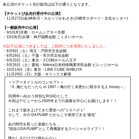
各公演のチケット先行販売は以下の通りとなります。
【チケットぴあ先行受付中の公演】
・11月27日(金)神奈川・カルッツかわさき(川崎市スポーツ・文化センター)
【一般販売中の公演】
・9/10(木)京都・ロームシアター京都
・10/19(月)兵庫・神戸国際会館 こくさいホール
※以下公演につきましては、ご好評につき完売いたしました。
・8月8日（土）埼玉・戸田市文化会館
・8月29日（土）千葉・市川市文化会館
・9月20日（土）東京・J:COMホール八王子
・9月26日（土）愛知・Niterra日本特殊陶業市民会館 ビレッジホール
・10月14日（水）東京・LINE CUBE SHIBUYA
・11月29日（日）大阪・オリックス劇場
＜ツアータイトルのコンセプト＞
「if...俺たちだったら in 1997～俺の行く末密かに暗示する人 honey～」
30周年へ向かう特別なROADとして、
今回はデビューから2005年までの楽曲を中心にお届けします！！
これまで築き上げてきた歴史への“リスペクト”
そして、今の DA PUMP だからこそ表現できる“進化”
あの時代を彩った楽曲たちを、
“現在のDA PUMP”として再構築するスペシャルライブ！！
懐かしさだけでは終わらない。