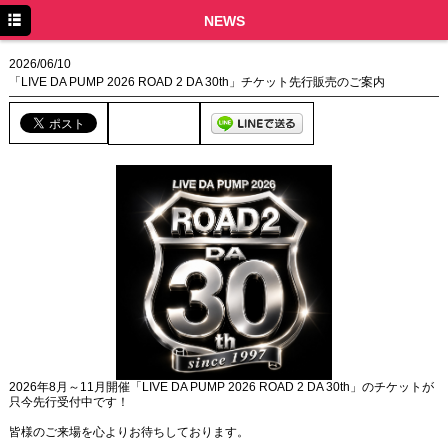
TOP
NEWS
NEWS
2026/06/10
「LIVE DA PUMP 2026 ROAD 2 DA 30th」チケット先行販売のご案内
SCHEDULE
DISCOGRAPHY
PROFILE
MOVIE
LINE
YouTube
BLOG
Facebook
2026年8月～11月開催「LIVE DA PUMP 2026 ROAD 2 DA 30th」のチケットが
只今先行受付中です！
Twitter
皆様のご来場を心よりお待ちしております。
DPC