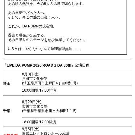
あの頃の熱狂を、今の6人の温度で鳴らします。
あの日夢中だった人へ。
そして、今この熱に出会う人へ。
これが、DA PUMPの現在地。
過去と現在が交差する、
その日限りのステージをぜひ体感してください。
U.S.A.は、やらないなんて無理無理無理……。
「LIVE DA PUMP 2026 ROAD 2 DA 30th」公演日程
8月8日(土)
戸田市文化会館
(埼玉県戸田市上戸田4丁目8番1号)
埼玉
16:00開場/17:00開演
8月29日(土)
市川市文化会館
千葉
(千葉県千葉県市川市大和田1-1-5)
16:00開場/17:00開演
9月5日(土)
東京エレクトロンホール宮城