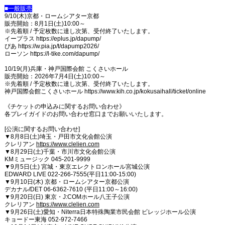
■一般販売
9/10(木)京都・ロームシアター京都
販売開始：8月1日(土)10:00～
※先着順 / 予定枚数に達し次第、受付終了いたします。
イープラス https://eplus.jp/dapump/
ぴあ https://w.pia.jp/t/dapump2026/
ローソン https://l-tike.com/dapump/
10/19(月)兵庫・神戸国際会館 こくさいホール
販売開始：2026年7月4日(土)10:00～
※先着順 / 予定枚数に達し次第、受付終了いたします。
神戸国際会館こくさいホール https://www.kih.co.jp/kokusaihall/ticket/online
《チケットの申込みに関するお問い合わせ》
各プレイガイドのお問い合わせ窓口までお願いいたします。
[公演に関するお問い合わせ]
▼8月8日(土)埼玉・戸田市文化会館公演
クレリアン
https://www.clelien.com
▼8月29日(土)千葉・市川市文化会館公演
KMミュージック 045-201-9999
▼9月5日(土) 宮城・東京エレクトロンホール宮城公演
EDWARD LIVE 022-266-7555(平日11:00-15:00)
▼9月10日(木) 京都・ロームシアター京都公演
デカナル/DET 06-6362-7610 (平日11:00～16:00)
▼9月20日(日) 東京・J:COMホール八王子公演
クレリアン
https://www.clelien.com
▼9月26日(土)愛知・Niterra日本特殊陶業市民会館 ビレッジホール公演
キョードー東海 052-972-7466