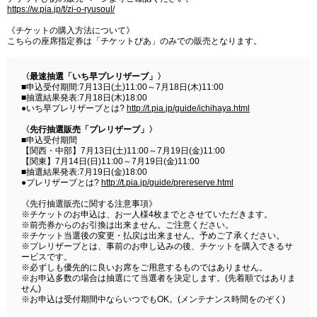
https://w.pia.jp/t/zi-o-ryusoul/
《チケットの購入方法について》
こちらの座席指定券は「チケットぴあ」のみでの販売となります。
〈最速抽選「いち早プレリザーブ」〉
■申込受付期間:7月13日(土)11:00～7月18日(木)11:00
■抽選結果発表:7月18日(木)18:00
●いち早プレリザーブとは?
http://t.pia.jp/guide/ichihaya.html
〈先行抽選販売「プレリザーブ」〉
■申込受付期間
【関西・中部】7月13日(土)11:00～7月19日(金)11:00
【関東】7月14日(日)11:00～7月19日(金)11:00
■抽選結果発表:7月19日(金)18:00
●プレリザーブとは?
http://t.pia.jp/guide/prereserve.html
《先行抽選販売に関する注意事項》
※チケットのお申込は、お一人様4枚までとさせていただきます。
※前売券からのお引換は出来ません。ご注意ください。
※チケット当選後の変更・払戻は出来ません。予めご了承ください。
※プレリザーブとは、事前のお申し込みの後、チケットを購入できるサ
ービスです。
※必ずしも優先的に良いお席をご用意するものではありません。
※お申込多数の場合は抽選にて当選者を決定します。(先着順ではありま
せん)
※お申込は受付期間中ならいつでもOK。(メンテナンス時間をのぞく)