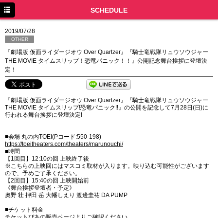
TOP
SCHEDULE
NEWS
2019/07/28
OTHER
SCHEDULE
『劇場版 仮面ライダージオウ Over Quartzer』『騎士竜戦隊リュウソウジャー
THE MOVIE タイムスリップ！恐竜パニック！！』公開記念舞台挨拶に登壇決
DISCOGRAPHY
定！
PROFILE
『劇場版 仮面ライダージオウ Over Quartzer』『騎士竜戦隊リュウソウジャー
MOVIE
THE MOVIE タイムスリップ!恐竜パニック!!』の公開を記念して7月28日(日)に
行われる舞台挨拶に登壇決定!
LINE
■会場 丸の内TOEI(Pコード:550-198)
YouTube
https://toeitheaters.com/theaters/marunouchi/
■時間
【1回目】12:10の回 上映終了後
BLOG
※こちらの上映回にはマスコミ取材が入ります。映り込む可能性がございます
ので、予めご了承ください。
Facebook
【2回目】15:40の回 上映開始前
《舞台挨拶登壇者・予定》
奥野 壮 押田 岳 大幡しえり 渡邊圭祐 DA PUMP
Twitter
■チケット料金
DPC
チケットぴあの販売ページよりご確認ください。