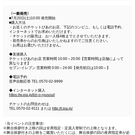
〈一般発売〉
■7月20日(土)10:00 発売開始
■購入方法
・お近くのチケットぴあのお店、下記のコンビニ、もしくは電話予約、
インターネットでお求めいただけます。
・チケットの販売は、お一人様4枚までとさせていただきます。
・前売券からのお引換はいたしかねますのでご注意ください。
・お席はお選びいただけません。
◆直接購入
チケットぴあのお店 営業時間 10:00～20:00【営業時間は店舗によって
異なります】
セブン‐イレブン 営業時間 0:00～24:00【発売初日は10:00～】
◆電話予約
音声自動応答 TEL:0570-02-9999
◆インターネット購入
https://w.pia.jp/t/zi-o-ryusoul/
チケットのお問合わせは、
TEL:0570-02-9111 または
http://t.pia.jp/
〈当イベントの注意事項〉
※舞台挨拶付き上映の回は全席指定・定員入替制での上映となります。
※舞台挨拶付きの上映をご鑑賞いただくには、舞台挨拶の回の座席指定券が必